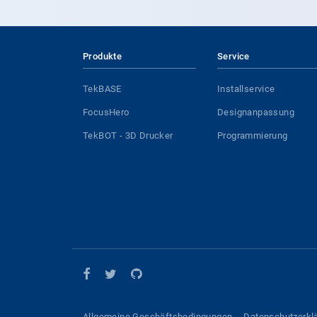
Produkte
Service
TekBASE
Installservice
FocusHero
Designanpassung
TekBOT - 3D Drucker
Programmierung
Allgemeine Geschäftsbedingungen
Datenschutzerkl