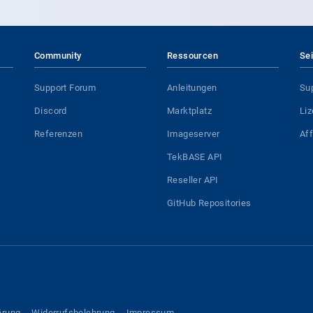
Community
Ressourcen
Se
Support Forum
Anleitungen
Su
Discord
Marktplatz
Li
Referenzen
Imageserver
Af
TekBASE API
Reseller API
GitHub Repositories
ärung
Widerrufsbelehrung
Impressum