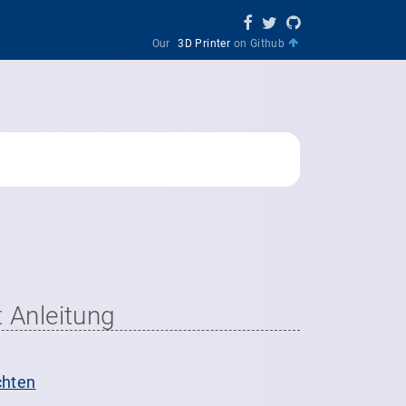
Our
3D Printer
on Github
t Anleitung
chten