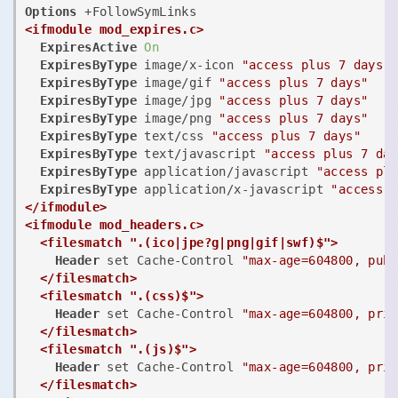
Options
<ifmodule mod_expires.c>
ExpiresActive
On
ExpiresByType
 image/x-icon 
"access plus 7 days"
ExpiresByType
 image/gif 
"access plus 7 days"
ExpiresByType
 image/jpg 
"access plus 7 days"
ExpiresByType
 image/png 
"access plus 7 days"
ExpiresByType
 text/css 
"access plus 7 days"
ExpiresByType
 text/javascript 
"access plus 7 da
ExpiresByType
 application/javascript 
"access pl
ExpiresByType
 application/x-javascript 
"access 
</ifmodule>
<ifmodule mod_headers.c>
<filesmatch ".(ico|jpe?g|png|gif|swf)$">
Header
 set Cache-Control 
"max-age=604800, pub
</filesmatch>
<filesmatch ".(css)$">
Header
 set Cache-Control 
"max-age=604800, pri
</filesmatch>
<filesmatch ".(js)$">
Header
 set Cache-Control 
"max-age=604800, pri
</filesmatch>