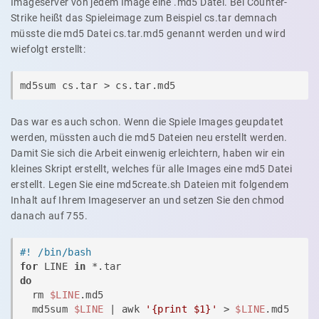
Imageserver von jedem Image eine .md5 Datei. Bei Counter-
Strike heißt das Spieleimage zum Beispiel cs.tar demnach
müsste die md5 Datei cs.tar.md5 genannt werden und wird
wiefolgt erstellt:
md5sum cs.tar > cs.tar.md5
Das war es auch schon. Wenn die Spiele Images geupdatet
werden, müssten auch die md5 Dateien neu erstellt werden.
Damit Sie sich die Arbeit einwenig erleichtern, haben wir ein
kleines Skript erstellt, welches für alle Images eine md5 Datei
erstellt. Legen Sie eine md5create.sh Dateien mit folgendem
Inhalt auf Ihrem Imageserver an und setzen Sie den chmod
danach auf 755.
#! /bin/bash
for
 LINE 
in
do
  rm 
$LINE
.md5

  md5sum 
$LINE
 | awk 
'{print $1}'
 > 
$LINE