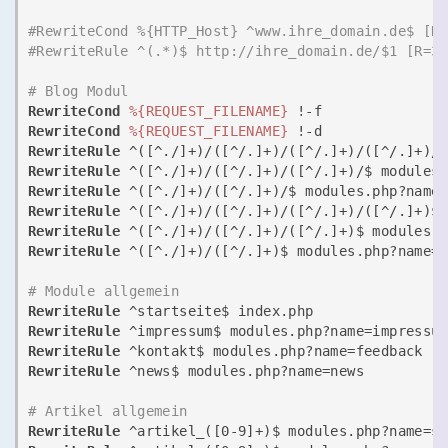
#RewriteCond %{HTTP_Host} ^www.ihre_domain.de$ [N
#RewriteRule ^(.*)$ http://ihre_domain.de/$1 [R=3
# Blog Modul
RewriteCond
%{REQUEST_FILENAME}
RewriteCond
%{REQUEST_FILENAME}
RewriteRule
 ^([^./]+)/([^/.]+)/([^/.]+)/([^/.]+)/
RewriteRule
 ^([^./]+)/([^/.]+)/([^/.]+)/$ modules
RewriteRule
 ^([^./]+)/([^/.]+)/$ modules.php?name
RewriteRule
 ^([^./]+)/([^/.]+)/([^/.]+)/([^/.]+)$
RewriteRule
 ^([^./]+)/([^/.]+)/([^/.]+)$ modules.
RewriteRule
 ^([^./]+)/([^/.]+)$ modules.php?name=
# Module allgemein
RewriteRule
RewriteRule
RewriteRule
RewriteRule
 ^news$ modules.php?name=news

# Artikel allgemein
RewriteRule
 ^artikel_([0-9]+)$ modules.php?name=s