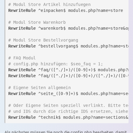
# Modul Store Artikel hinzufuegen
RewriteRule
 ^einpacken$ modules.php?name=store

# Modul Store Warenkorb
RewriteRule
 ^warenkorb$ modules.php?name=store&op=
# Modul Store Bestellvorgang
RewriteRule
 ^bestellvorgang$ modules.php?name=stor
# FAQ Modul 
# config.php hinzufügen: $seo_faq = 1;
RewriteRule
 ^faq/([^./]+)/([0-9]+)$ modules.php?n
RewriteRule
 ^faq/([^./]+)/([0-9]+)/([^./]+)/([0-9
# Eigene Seiten allgemein
RewriteRule
 ^seite_([0-9]+)$ modules.php?name=sec
# Oder Eigene Seiten speziell verlinkt. Bitte tec
# und IDS durch die richtige IDS ersetzen, siehe 
RewriteRule
 ^technik$ modules.php?name=sections&i
Als nächstes müssen Sie noch die config.php bearbeiten, damit