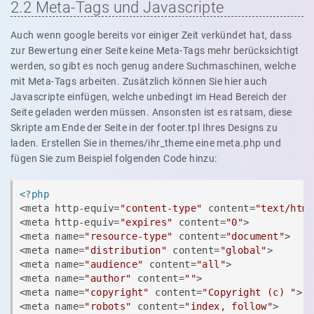
2.2 Meta-Tags und Javascripte
Auch wenn google bereits vor einiger Zeit verkündet hat, dass
zur Bewertung einer Seite keine Meta-Tags mehr berücksichtigt
werden, so gibt es noch genug andere Suchmaschinen, welche
mit Meta-Tags arbeiten. Zusätzlich können Sie hier auch
Javascripte einfügen, welche unbedingt im Head Bereich der
Seite geladen werden müssen. Ansonsten ist es ratsam, diese
Skripte am Ende der Seite in der footer.tpl Ihres Designs zu
laden. Erstellen Sie in themes/ihr_theme eine meta.php und
fügen Sie zum Beispiel folgenden Code hinzu:
<?php
<meta http-equiv=
"content-type"
 content=
"text/htm
<meta http-equiv=
"expires"
 content=
"0"
>

<meta name=
"resource-type"
 content=
"document"
>

<meta name=
"distribution"
 content=
"global"
>

<meta name=
"audience"
 content=
"all"
>

<meta name=
"author"
 content=
""
>

<meta name=
"copyright"
 content=
"Copyright (c) "
>

<meta name=
"robots"
 content=
"index, follow"
>
