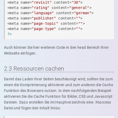
<meta name=
"revisit"
 content=
"30"
>

<meta name=
"rating"
 content=
"general"
>

<meta name=
"language"
 content=
"german"
>

<meta name=
"publisher"
 content=
""
>

<meta name=
"page-topic"
 content=
""
>

<meta name=
"page-type"
 content=
""
?>
Auch können Sie hier weiteren Code in den head Bereich Ihrer
Webseite einfügen.
2.3 Ressourcen cachen
Damit das Laden Ihrer Seiten beschleunigt wird, sollten Sie zum
einen die Komprimierung aktivieren und zum anderen die Cache
Funktion des Browsers nutzen. In dem nachfolgenden Beispiel
aktivieren Sie die Cache Funktion für Bilder, CSS und Javascript
Dateien. Dazu erstellen Sie im Hauptverzeichnis eine .htaccess
Datei und fügen den Inhalt hinzu: