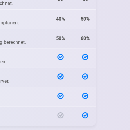
chnet.
40%
50%
inplanen.
50%
60%
ig berechnet.
ren.
rver.