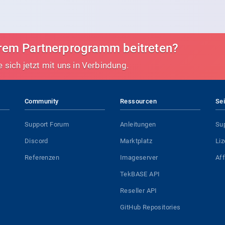
erem Partnerprogramm beitreten?
e sich jetzt mit uns in Verbindung.
Community
Ressourcen
Se
Support Forum
Anleitungen
Su
Discord
Marktplatz
Li
Referenzen
Imageserver
Af
TekBASE API
Reseller API
GitHub Repositories