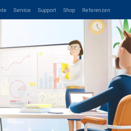
kte
Service
Support
Shop
Referenzen