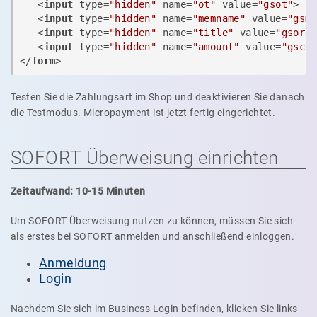
<
input
type
=
"hidden"
name
=
"ot"
value
=
"gsot"
>
<
input
type
=
"hidden"
name
=
"memname"
value
=
"gsm
<
input
type
=
"hidden"
name
=
"title"
value
=
"gsord
<
input
type
=
"hidden"
name
=
"amount"
value
=
"gsce
</
form
>
Testen Sie die Zahlungsart im Shop und deaktivieren Sie danach
die Testmodus. Micropayment ist jetzt fertig eingerichtet.
SOFORT Überweisung einrichten
Zeitaufwand: 10-15 Minuten
Um SOFORT Überweisung nutzen zu können, müssen Sie sich
als erstes bei SOFORT anmelden und anschließend einloggen.
Anmeldung
Login
Nachdem Sie sich im Business Login befinden, klicken Sie links