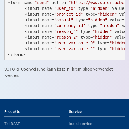
<
form
name
=
"send"
action
=
"https://www.sofortueber
<
input
name
=
"user_id"
type
=
"hidden"
value
=
<
input
name
=
"project_id"
type
=
"hidden"
val
<
input
name
=
"amount"
type
=
"hidden"
value
=
"
<
input
name
=
"currency_id"
type
=
"hidden"
va
<
input
name
=
"reason_1"
type
=
"hidden"
value
<
input
name
=
"reason_2"
type
=
"hidden"
value
<
input
name
=
"user_variable_0"
type
=
"hidden
<
input
name
=
"user_variable_1"
type
=
"hidden
</
form
>
SOFORT Überweisung kann jetzt in Ihrem Shop verwendet
werden..
Produkte
Service
TekBASE
Installservice