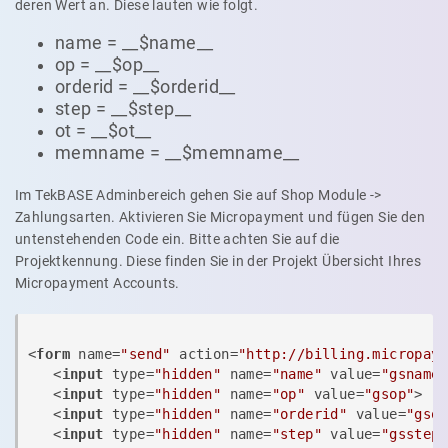
deren Wert an. Diese lauten wie folgt.
name = __$name__
op = __$op__
orderid = __$orderid__
step = __$step__
ot = __$ot__
memname = __$memname__
Im TekBASE Adminbereich gehen Sie auf Shop Module ->
Zahlungsarten. Aktivieren Sie Micropayment und fügen Sie den
untenstehenden Code ein. Bitte achten Sie auf die
Projektkennung. Diese finden Sie in der Projekt Übersicht Ihres
Micropayment Accounts.
<
form
name
=
"send"
action
=
"http://billing.micropay
<
input
type
=
"hidden"
name
=
"name"
value
=
"gsname
<
input
type
=
"hidden"
name
=
"op"
value
=
"gsop"
>
<
input
type
=
"hidden"
name
=
"orderid"
value
=
"gso
<
input
type
=
"hidden"
name
=
"step"
value
=
"gsstep