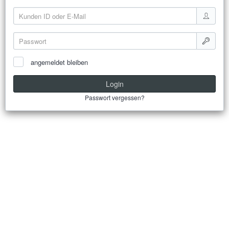
angemeldet bleiben
Login
Passwort vergessen?
Background from bing.com